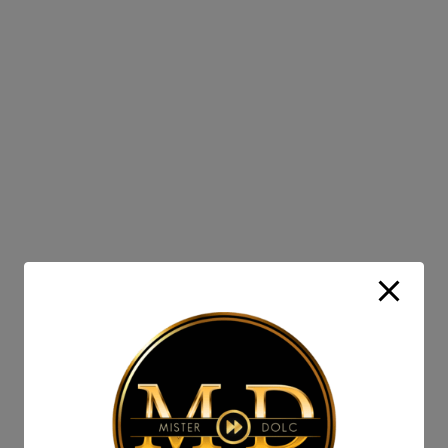
modal-check
Nombre de usuario
*
Correo electronico
Contraseña
*
Confirmar Contraseña
*